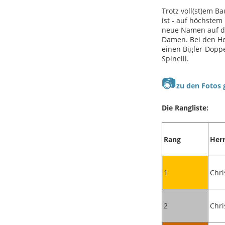
Trotz voll(st)em 
ist - auf höchst
neue Namen auf de
Damen. Bei den He
einen Bigler-Dopp
Spinelli.
📷
zu den Fotos g
Die Rangliste:
Rang
Her
1
Chri
2
Chri