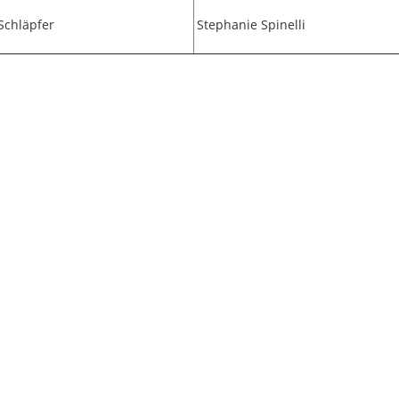
Schläpfer
Stephanie Spinelli
© BC Region Rorschach